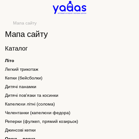
Мапа сайту
Мапа сайту
Каталог
Літо
Легкий трикотаж
Кепки (бейсболки)
Дитячі панамки
Дитячі пов'язки та косинки
Капелюхи літні (солома)
Челентанки (капелюхи федора)
Реперки (фулкеп, прямий козирьок)
Джинсові кепки
Осень - весна