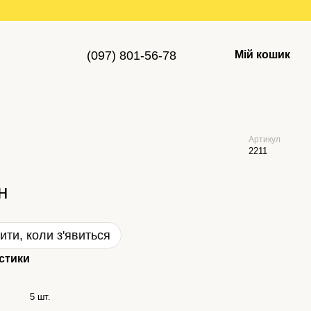
(097) 801-56-78
Мій кошик
Артикул
2211
н
ити, коли з'явиться
стики
5 шт.