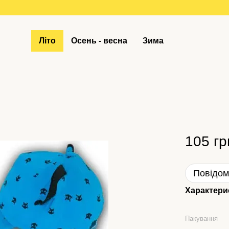
Літо
Осень - весна
Зима
105 гр
Повідом
Характери
Пакування