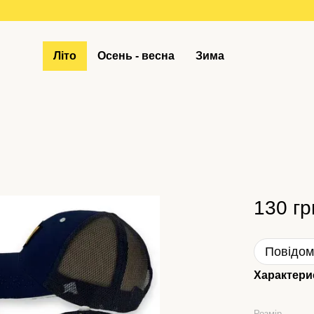
Літо
Осень - весна
Зима
130 гр
Повідом
Характери
Розмір