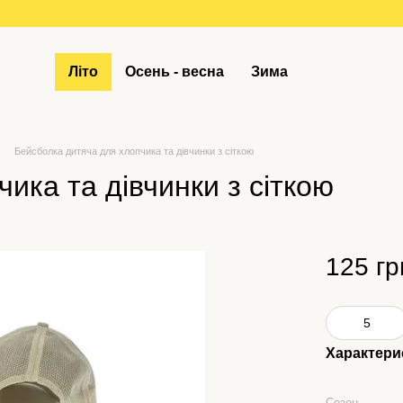
Літо
Осень - весна
Зима
Бейсболка дитяча для хлопчика та дівчинки з сіткою
ика та дівчинки з сіткою
125 гр
Характери
Сезон