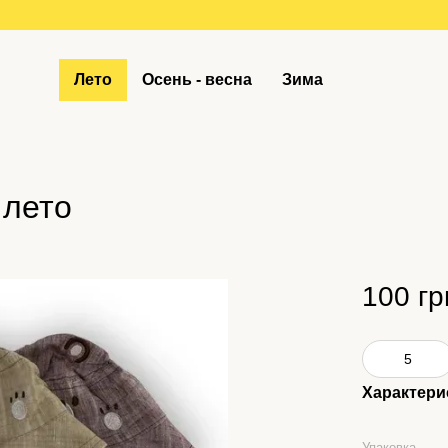
Лето
Осень - весна
Зима
 лето
100 гр
Характери
Упаковка