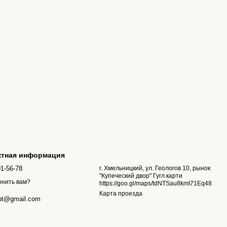
ктная информация
01-56-78
г. Хмельницкий, ул. Геологов 10, рынок
"Купеческий двор" Гугл карти
онить вам?
https://goo.gl/maps/tdNTSau8kmt71Eq48
Карта проезда
pt@gmail.com